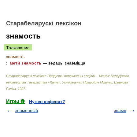
Старабеларускі лексікон
знамость
Толкование
знамость
: 
мети знамость
— ведаць, знаёміцца
Старабеларускі лексікон: Падручны перакладны слоўнік. - Менск: Беларускае
выдавецтва Таварыства «Хата»
.
Укладальнікі: Прыгодзіч Мікалай, Ціванова
Галіна
.
1997
.
Игры ⚽
Нужен реферат?
знаменный
знамя